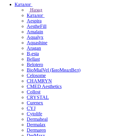
Каталог
Назад
Каталог
Aespira
AestheFill
Amalain
Aqualyx
Aquashine
Aragan
B-esta
Bellast
Belotero
BioMialVel (БиоМиалВел)
Celosome
CHAMRYN
CMED Aesthetics
Collost
CRYSTAL
Curenex
CYJ
Cytolife
Dermaheal
Dermalax
Dermaren
DerMaxx