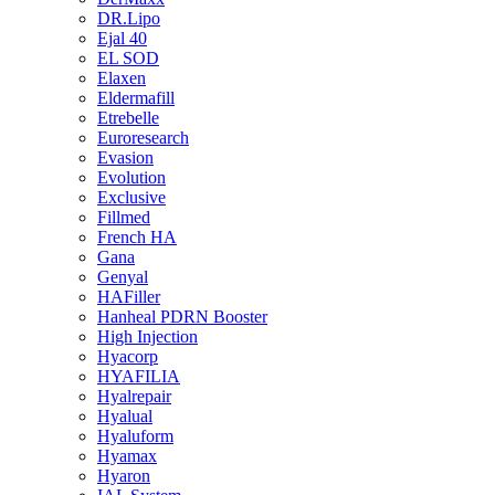
DR.Lipo
Ejal 40
EL SOD
Elaxen
Eldermafill
Etrebelle
Euroresearch
Evasion
Evolution
Exclusive
Fillmed
French HA
Gana
Genyal
HAFiller
Hanheal PDRN Booster
High Injection
Hyacorp
HYAFILIA
Hyalrepair
Hyalual
Hyaluform
Hyamax
Hyaron