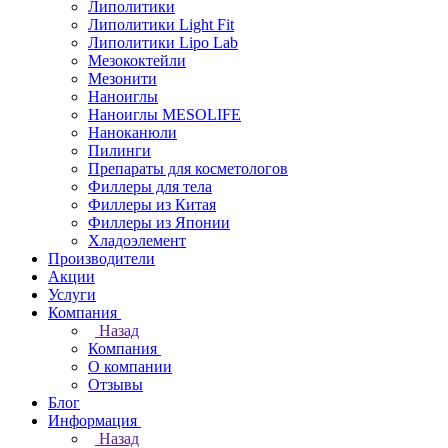
Липолитики
Липолитики Light Fit
Липолитики Lipo Lab
Мезококтейли
Мезонити
Наноиглы
Наноиглы MESOLIFE
Наноканюли
Пилинги
Препараты для косметологов
Филлеры для тела
Филлеры из Китая
Филлеры из Японии
Хладоэлемент
Производители
Акции
Услуги
Компания
Назад
Компания
О компании
Отзывы
Блог
Информация
Назад