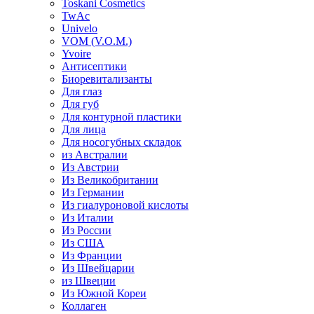
Toskani Cosmetics
TwAc
Univelo
VOM (V.O.M.)
Yvoire
Антисептики
Биоревитализанты
Для глаз
Для губ
Для контурной пластики
Для лица
Для носогубных складок
из Австралии
Из Австрии
Из Великобритании
Из Германии
Из гиалуроновой кислоты
Из Италии
Из России
Из США
Из Франции
Из Швейцарии
из Швеции
Из Южной Кореи
Коллаген