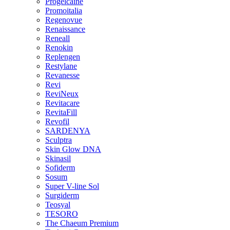
Progelcaine
Promoitalia
Regenovue
Renaissance
Reneall
Renokin
Replengen
Restylane
Revanesse
Revi
ReviNeux
Revitacare
RevitaFill
Revofil
SARDENYA
Sculptra
Skin Glow DNA
Skinasil
Sofiderm
Sosum
Super V-line Sol
Surgiderm
Teosyal
TESORO
The Chaeum Premium