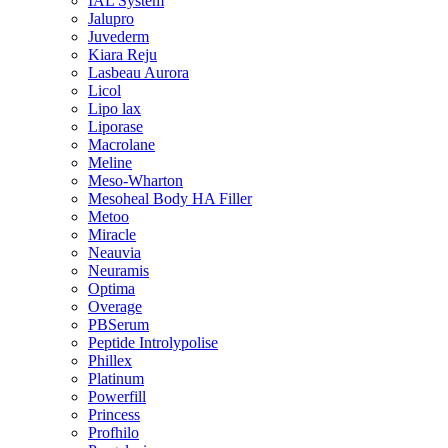
IAL System
Jalupro
Juvederm
Kiara Reju
Lasbeau Aurora
Licol
Lipo lax
Liporase
Macrolane
Meline
Meso-Wharton
Mesoheal Body HA Filler
Metoo
Miracle
Neauvia
Neuramis
Optima
Overage
PBSerum
Peptide Introlypolise
Phillex
Platinum
Powerfill
Princess
Profhilo