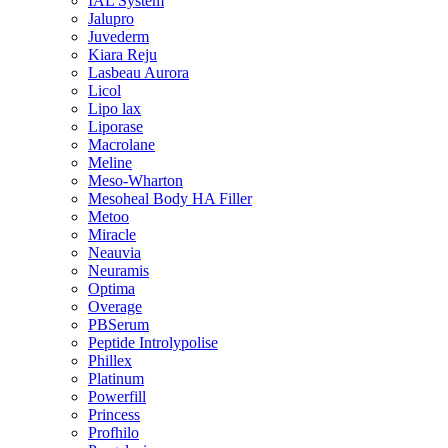
IAL System
Jalupro
Juvederm
Kiara Reju
Lasbeau Aurora
Licol
Lipo lax
Liporase
Macrolane
Meline
Meso-Wharton
Mesoheal Body HA Filler
Metoo
Miracle
Neauvia
Neuramis
Optima
Overage
PBSerum
Peptide Introlypolise
Phillex
Platinum
Powerfill
Princess
Profhilo