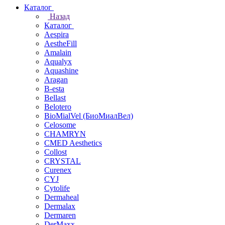
Каталог
Назад
Каталог
Aespira
AestheFill
Amalain
Aqualyx
Aquashine
Aragan
B-esta
Bellast
Belotero
BioMialVel (БиоМиалВел)
Celosome
CHAMRYN
CMED Aesthetics
Collost
CRYSTAL
Curenex
CYJ
Cytolife
Dermaheal
Dermalax
Dermaren
DerMaxx