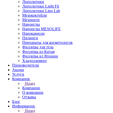
Липолитики
Липолитики Light Fit
Липолитики Lipo Lab
Мезококтейли
Мезонити
Наноиглы
Наноиглы MESOLIFE
Наноканюли
Пилинги
Препараты для косметологов
Филлеры для тела
Филлеры из Китая
Филлеры из Японии
Хладоэлемент
Производители
Акции
Услуги
Компания
Назад
Компания
О компании
Отзывы
Блог
Информация
Назад