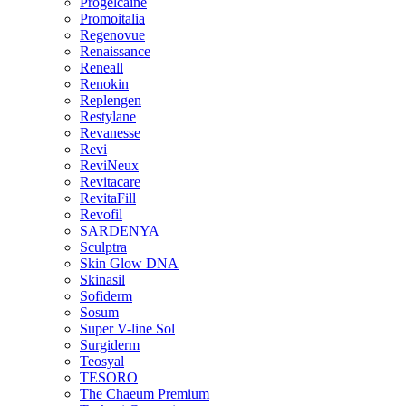
Progelcaine
Promoitalia
Regenovue
Renaissance
Reneall
Renokin
Replengen
Restylane
Revanesse
Revi
ReviNeux
Revitacare
RevitaFill
Revofil
SARDENYA
Sculptra
Skin Glow DNA
Skinasil
Sofiderm
Sosum
Super V-line Sol
Surgiderm
Teosyal
TESORO
The Chaeum Premium