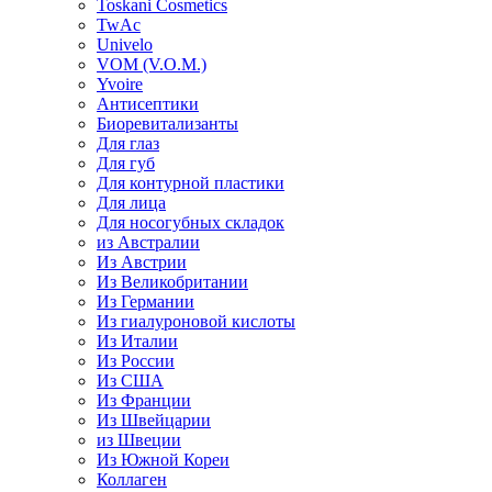
Toskani Cosmetics
TwAc
Univelo
VOM (V.O.M.)
Yvoire
Антисептики
Биоревитализанты
Для глаз
Для губ
Для контурной пластики
Для лица
Для носогубных складок
из Австралии
Из Австрии
Из Великобритании
Из Германии
Из гиалуроновой кислоты
Из Италии
Из России
Из США
Из Франции
Из Швейцарии
из Швеции
Из Южной Кореи
Коллаген