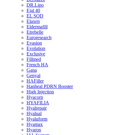
DR.Lipo
Ejal 40
EL SOD
Elaxen
Eldermafill
Etrebelle
Euroresearch
Evasion
Evolution
Exclusive
Fillmed
French HA
Gana
Genyal
HAFiller
Hanheal PDRN Booster
High Injection
Hyacorp
HYAFILIA
Hyalrepair
Hyalual
Hyaluform
Hyamax
Hyaron