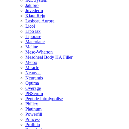
IAL System
Jalupro
Juvederm
Kiara Reju
Lasbeau Aurora
Licol
Lipo lax
Liporase
Macrolane
Meline
Meso-Wharton
Mesoheal Body HA Filler
Metoo
Miracle
Neauvia
Neuramis
Optima
Overage
PBSerum
Peptide Introlypolise
Phillex
Platinum
Powerfill
Princess
Profhilo