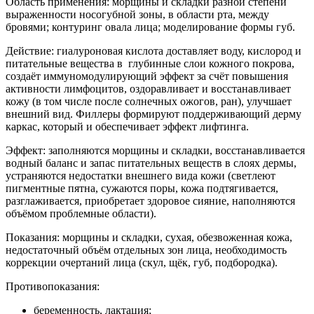
Область применения: морщины и складки разной степени
выраженности носогубной зоны, в области рта, между
бровями; контуринг овала лица; моделирование формы губ.
Действие: гиалуроновая кислота доставляет воду, кислород и
питательные вещества в глубинные слои кожного покрова,
создаёт иммуномодулирующий эффект за счёт повышения
активности лимфоцитов, оздоравливает и восстанавливает
кожу (в том числе после солнечных ожогов, ран), улучшает
внешний вид. Филлеры формируют поддерживающий дерму
каркас, который и обеспечивает эффект лифтинга.
Эффект: заполняются морщины и складки, восстанавливается
водный баланс и запас питательных веществ в слоях дермы,
устраняются недостатки внешнего вида кожи (светлеют
пигментные пятна, сужаются поры, кожа подтягивается,
разглаживается, приобретает здоровое сияние, наполняются
объёмом проблемные области).
Показания: морщины и складки, сухая, обезвоженная кожа,
недостаточный объём отдельных зон лица, необходимость
коррекции очертаний лица (скул, щёк, губ, подбородка).
Противопоказания:
беременность, лактация;