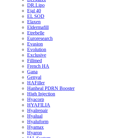
DR.Lipo
Ejal 40
EL SOD
Elaxen
Eldermafill
Etrebelle
Euroresearch
Evasion
Evolution
Exclusive
Fillmed
French HA
Gana
Genyal
HAFiller
Hanheal PDRN Booster
High Injection
Hyacorp
HYAFILIA
Hyalrepair
Hyalual
Hyaluform
Hyamax
Hyaron