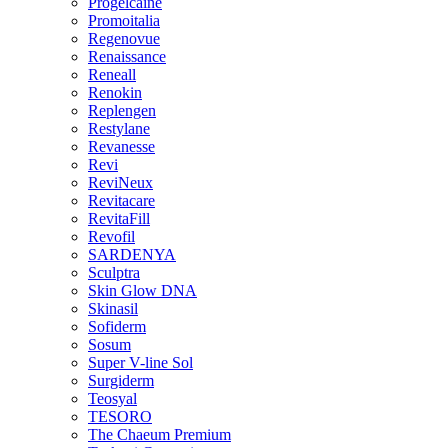
Progelcaine
Promoitalia
Regenovue
Renaissance
Reneall
Renokin
Replengen
Restylane
Revanesse
Revi
ReviNeux
Revitacare
RevitaFill
Revofil
SARDENYA
Sculptra
Skin Glow DNA
Skinasil
Sofiderm
Sosum
Super V-line Sol
Surgiderm
Teosyal
TESORO
The Chaeum Premium