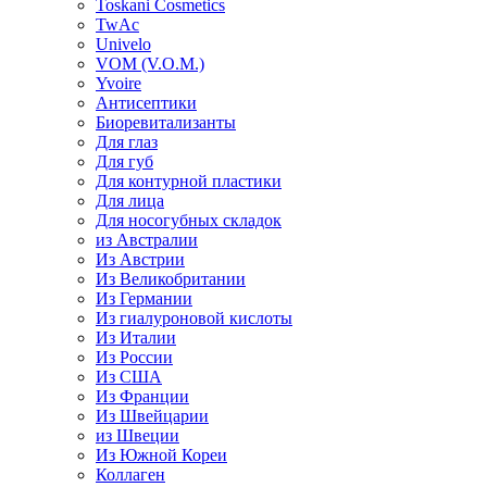
Toskani Cosmetics
TwAc
Univelo
VOM (V.O.M.)
Yvoire
Антисептики
Биоревитализанты
Для глаз
Для губ
Для контурной пластики
Для лица
Для носогубных складок
из Австралии
Из Австрии
Из Великобритании
Из Германии
Из гиалуроновой кислоты
Из Италии
Из России
Из США
Из Франции
Из Швейцарии
из Швеции
Из Южной Кореи
Коллаген