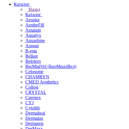
Каталог
Назад
Каталог
Aespira
AestheFill
Amalain
Aqualyx
Aquashine
Aragan
B-esta
Bellast
Belotero
BioMialVel (БиоМиалВел)
Celosome
CHAMRYN
CMED Aesthetics
Collost
CRYSTAL
Curenex
CYJ
Cytolife
Dermaheal
Dermalax
Dermaren
DerMaxx