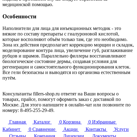
медицинской помощью.
Особенности
Наполнители для лица для инъекционных методик - это
вязкие по составу препараты с гиалуроновой кислотой,
которые восполняют объём только там, где это необходимо.
Зона их действия предполагает коррекцию морщин и складок,
моделирование контура лица, увеличение губ, разглаживание
рубцов и шрамов. Параллельно филлеры восстанавливают
биологическое состояние дермы, создавая условия для
регенерации и самостоятельного функционирования клеток.
Все гели безопасны и выводятся из организма естественным
путём.
Консультанты fillers-shop.ru ответят на Ваши вопросы о
товарах, прайсе, помогут оформить заказ с доставкой по
Москве. Для этого напишите в онлайн-чат или позвоните по
номеру:
8-495-255-29-49
.
Главная
Каталог
0
Корзина
0
Избранные
Кабинет
0
Сравнение
Акции
Контакты
Услуги
Отзывы
Компания
Лицензии
Документы