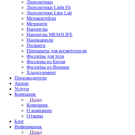
Липолитики
Липолитики Light Fit
Липолитики Lipo Lab
Мезококтейли
Мезонити
Наноиглы
Наноиглы MESOLIFE
Наноканюли
Пилинги
Препараты для косметологов
Филлеры для тела
Филлеры из Китая
Филлеры из Японии
Хладоэлемент
Производители
Акции
Услуги
Компания
Назад
Компания
О компании
Отзывы
Блог
Информация
Назад