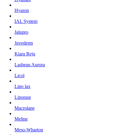
Hyaron
IAL System
Jalupro
Juvederm
Kiara Reju
Lasbeau Aurora
Licol
Lipo lax
Liporase
Macrolane
Meline
Meso-Wharton