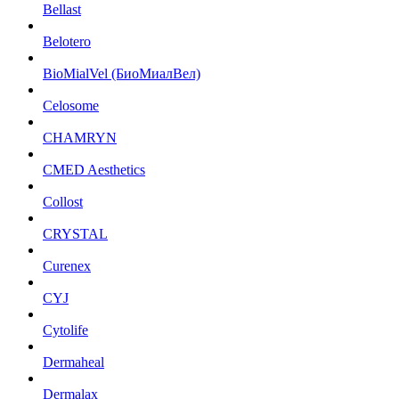
Bellast
Belotero
BioMialVel (БиоМиалВел)
Celosome
CHAMRYN
CMED Aesthetics
Collost
CRYSTAL
Curenex
CYJ
Cytolife
Dermaheal
Dermalax