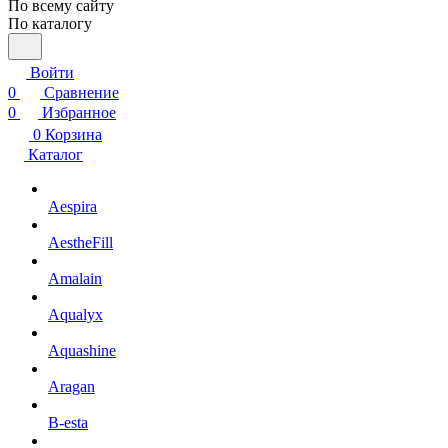
По всему сайту
По каталогу
Войти
0
Сравнение
0
Избранное
0
Корзина
Каталог
Aespira
AestheFill
Amalain
Aqualyx
Aquashine
Aragan
B-esta