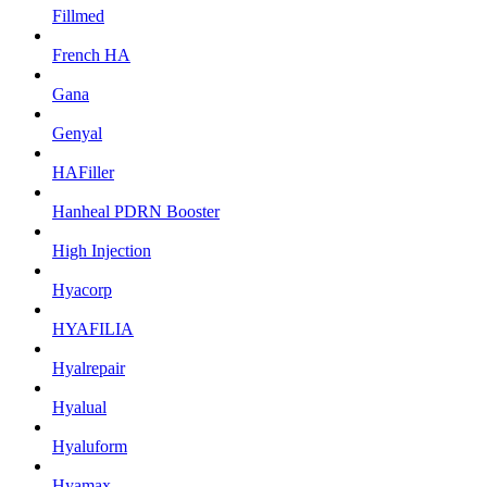
Fillmed
French HA
Gana
Genyal
HAFiller
Hanheal PDRN Booster
High Injection
Hyacorp
HYAFILIA
Hyalrepair
Hyalual
Hyaluform
Hyamax