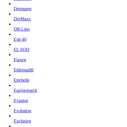
Dermaren
DerMaxx
DR.Lipo
Ejal 40
EL SOD
Elaxen
Eldermafill
Etrebelle
Euroresearch
Evasion
Evolution
Exclusive