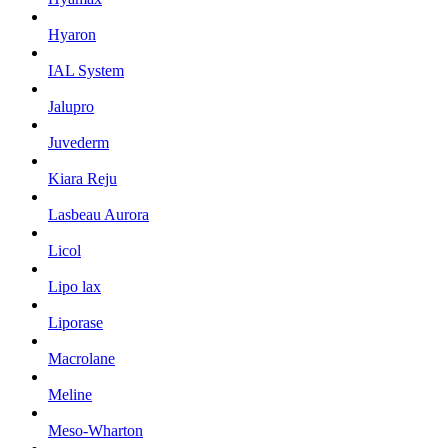
Hyaron
IAL System
Jalupro
Juvederm
Kiara Reju
Lasbeau Aurora
Licol
Lipo lax
Liporase
Macrolane
Meline
Meso-Wharton