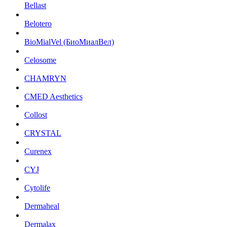
Bellast
Belotero
BioMialVel (БиоМиалВел)
Celosome
CHAMRYN
CMED Aesthetics
Collost
CRYSTAL
Curenex
CYJ
Cytolife
Dermaheal
Dermalax