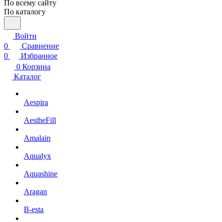
По всему сайту
По каталогу
Войти
0
Сравнение
0
Избранное
0
Корзина
Каталог
Aespira
AestheFill
Amalain
Aqualyx
Aquashine
Aragan
B-esta