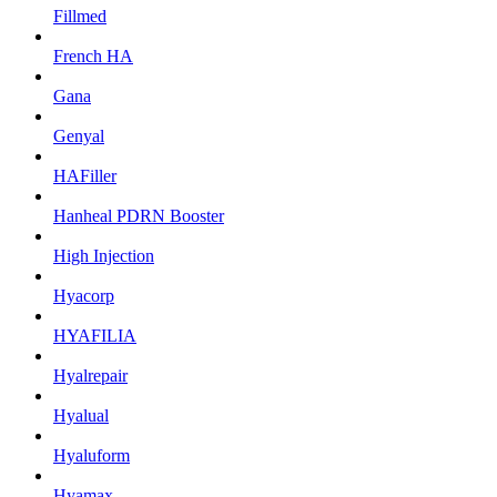
Fillmed
French HA
Gana
Genyal
HAFiller
Hanheal PDRN Booster
High Injection
Hyacorp
HYAFILIA
Hyalrepair
Hyalual
Hyaluform
Hyamax