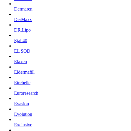
Dermaren
DerMaxx
DR.Lipo
Ejal 40
EL SOD
Elaxen
Eldermafill
Etrebelle
Euroresearch
Evasion
Evolution
Exclusive