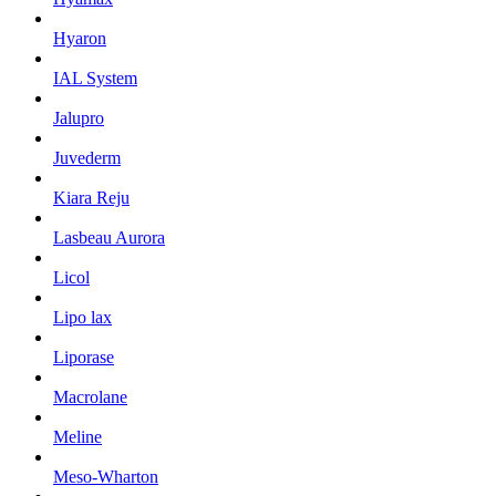
Hyaron
IAL System
Jalupro
Juvederm
Kiara Reju
Lasbeau Aurora
Licol
Lipo lax
Liporase
Macrolane
Meline
Meso-Wharton