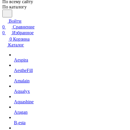
По всему сайту
По каталогу
Войти
0
Сравнение
0
Избранное
0
Корзина
Каталог
Aespira
AestheFill
Amalain
Aqualyx
Aquashine
Aragan
B-esta