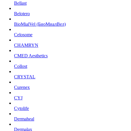
Bellast
Belotero
BioMialVel (БиоМиалВел)
Celosome
CHAMRYN
CMED Aesthetics
Collost
CRYSTAL
Curenex
CYJ
Cytolife
Dermaheal
Dermalax