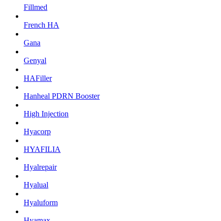
Fillmed
French HA
Gana
Genyal
HAFiller
Hanheal PDRN Booster
High Injection
Hyacorp
HYAFILIA
Hyalrepair
Hyalual
Hyaluform
Hyamax