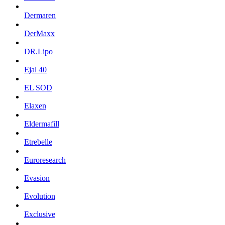
Dermaren
DerMaxx
DR.Lipo
Ejal 40
EL SOD
Elaxen
Eldermafill
Etrebelle
Euroresearch
Evasion
Evolution
Exclusive