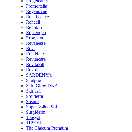
Progelcaine
Promoitalia
Regenovue
Renaissance
Reneall
Renokin
Replengen
Restylane
Revanesse
Revi
ReviNeux
Revitacare
RevitaFill
Revofil
SARDENYA
Sculptra
Skin Glow DNA
Skinasil
Sofiderm
Sosum
Super V-line Sol
Surgiderm
Teosyal
TESORO
The Chaeum Premium