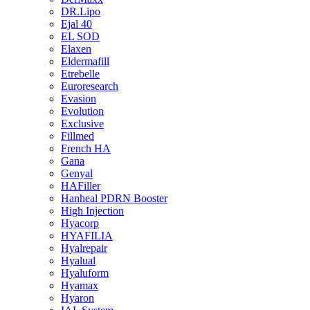
DR.Lipo
Ejal 40
EL SOD
Elaxen
Eldermafill
Etrebelle
Euroresearch
Evasion
Evolution
Exclusive
Fillmed
French HA
Gana
Genyal
HAFiller
Hanheal PDRN Booster
High Injection
Hyacorp
HYAFILIA
Hyalrepair
Hyalual
Hyaluform
Hyamax
Hyaron