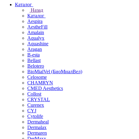
Каталог
Назад
Каталог
Aespira
AestheFill
Amalain
Aqualyx
Aquashine
Aragan
B-esta
Bellast
Belotero
BioMialVel (БиоМиалВел)
Celosome
CHAMRYN
CMED Aesthetics
Collost
CRYSTAL
Curenex
CYJ
Cytolife
Dermaheal
Dermalax
Dermaren
DerMaxx