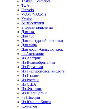
Toskani Cosmetics
TwAc
Univelo
VOM (V.O.M.)
Yvoire
Антисептики
Биоревитализанты
Для глаз
Для губ
Для контурной пластики
Для лица
Для носогубных складок
из Австралии
Из Австрии
Из Великобритании
Из Германии
Из гиалуроновой кислоты
Из Италии
Из России
Из США
Из Франции
Из Швейцарии
из Швеции
Из Южной Кореи
Коллаген