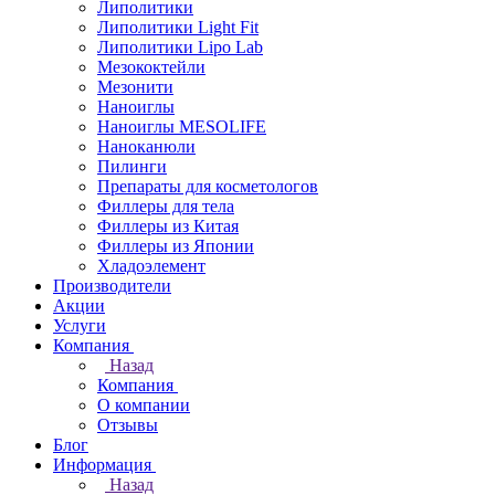
Липолитики
Липолитики Light Fit
Липолитики Lipo Lab
Мезококтейли
Мезонити
Наноиглы
Наноиглы MESOLIFE
Наноканюли
Пилинги
Препараты для косметологов
Филлеры для тела
Филлеры из Китая
Филлеры из Японии
Хладоэлемент
Производители
Акции
Услуги
Компания
Назад
Компания
О компании
Отзывы
Блог
Информация
Назад