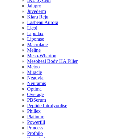
IAL System
Jalupro
Juvederm
Kiara Reju
Lasbeau Aurora
Licol
Lipo lax
Liporase
Macrolane
Meline
Meso-Wharton
Mesoheal Body HA Filler
Metoo
Miracle
Neauvia
Neuramis
Optima
Overage
PBSerum
Peptide Introlypolise
Phillex
Platinum
Powerfill
Princess
Profhilo