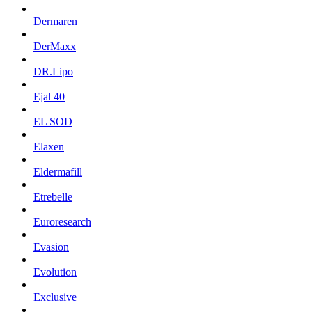
Dermaren
DerMaxx
DR.Lipo
Ejal 40
EL SOD
Elaxen
Eldermafill
Etrebelle
Euroresearch
Evasion
Evolution
Exclusive