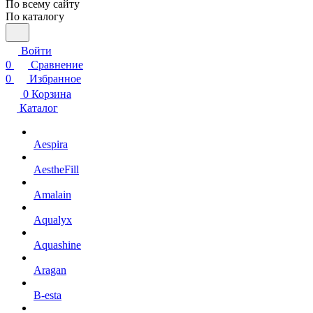
По всему сайту
По каталогу
Войти
0
Сравнение
0
Избранное
0
Корзина
Каталог
Aespira
AestheFill
Amalain
Aqualyx
Aquashine
Aragan
B-esta