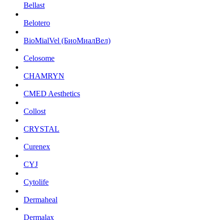
Bellast
Belotero
BioMialVel (БиоМиалВел)
Celosome
CHAMRYN
CMED Aesthetics
Collost
CRYSTAL
Curenex
CYJ
Cytolife
Dermaheal
Dermalax