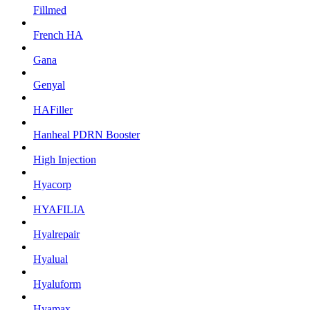
Fillmed
French HA
Gana
Genyal
HAFiller
Hanheal PDRN Booster
High Injection
Hyacorp
HYAFILIA
Hyalrepair
Hyalual
Hyaluform
Hyamax