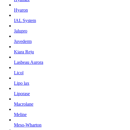
Hyaron
IAL System
Jalupro
Juvederm
Kiara Reju
Lasbeau Aurora
Licol
Lipo lax
Liporase
Macrolane
Meline
Meso-Wharton