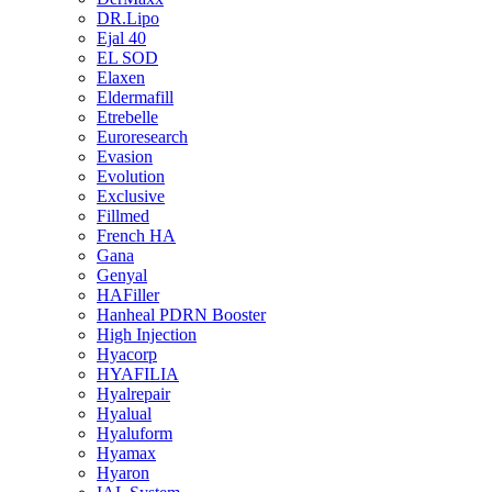
DR.Lipo
Ejal 40
EL SOD
Elaxen
Eldermafill
Etrebelle
Euroresearch
Evasion
Evolution
Exclusive
Fillmed
French HA
Gana
Genyal
HAFiller
Hanheal PDRN Booster
High Injection
Hyacorp
HYAFILIA
Hyalrepair
Hyalual
Hyaluform
Hyamax
Hyaron