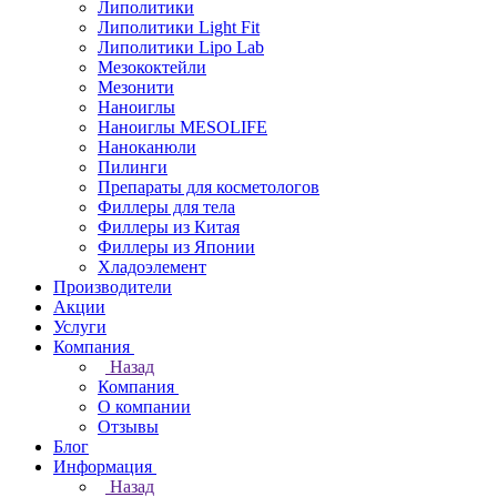
Липолитики
Липолитики Light Fit
Липолитики Lipo Lab
Мезококтейли
Мезонити
Наноиглы
Наноиглы MESOLIFE
Наноканюли
Пилинги
Препараты для косметологов
Филлеры для тела
Филлеры из Китая
Филлеры из Японии
Хладоэлемент
Производители
Акции
Услуги
Компания
Назад
Компания
О компании
Отзывы
Блог
Информация
Назад