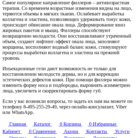
Самое популярное направление филлеров – антивозрастная
терапия. Со временем возрастные изменения видны на лицо,
теряются объемы в мягких тканях. Ослабевает выработка
коллагена и эластина, позволяющих удерживать тонус кожи,
происходит обвисание овала лица. Деформирование вниз
жировых пакетов и мышц. Филлеры способствуют
возвращению молодости. Они восстанавливают утраченный
объем, создают лифтинг-эффект овала лица, заполняют
морщины, восполняют водный баланс кожи, стимулируют
процессы выработки коллагена и эластина на прежний
уровень
Инъекционные гели дают возможность не только для
восстановлении молодости дермы, но и для коррекции
эстетических дефектов кожи. При помощи филлера можно
изменить форму носа и подбородка, выровнять асимметрию
лица, увеличить и скорректировать форму губ.
Если у вас возникли вопросы, то задать их нам вы можете по
телефону
8-495-255-29-49
, через онлайн-консультант, Viber
или WhatsApp.
Главная
Каталог
0
Корзина
0
Избранные
Кабинет
0
Сравнение
Акции
Контакты
Услуги