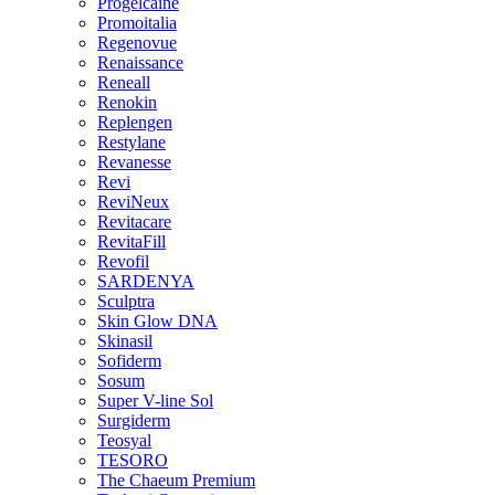
Progelcaine
Promoitalia
Regenovue
Renaissance
Reneall
Renokin
Replengen
Restylane
Revanesse
Revi
ReviNeux
Revitacare
RevitaFill
Revofil
SARDENYA
Sculptra
Skin Glow DNA
Skinasil
Sofiderm
Sosum
Super V-line Sol
Surgiderm
Teosyal
TESORO
The Chaeum Premium