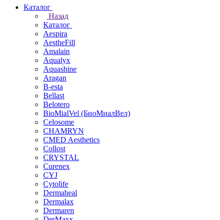
Каталог
Назад
Каталог
Aespira
AestheFill
Amalain
Aqualyx
Aquashine
Aragan
B-esta
Bellast
Belotero
BioMialVel (БиоМиалВел)
Celosome
CHAMRYN
CMED Aesthetics
Collost
CRYSTAL
Curenex
CYJ
Cytolife
Dermaheal
Dermalax
Dermaren
DerMaxx