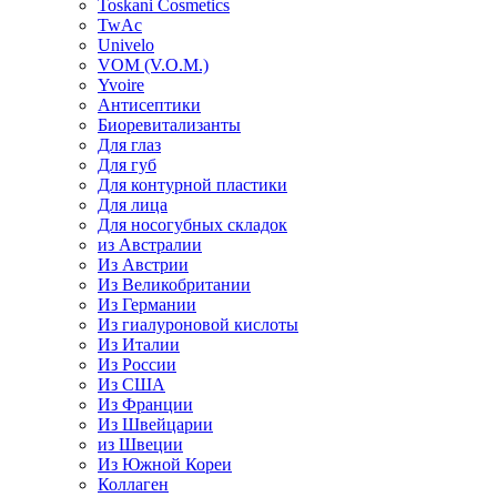
Toskani Cosmetics
TwAc
Univelo
VOM (V.O.M.)
Yvoire
Антисептики
Биоревитализанты
Для глаз
Для губ
Для контурной пластики
Для лица
Для носогубных складок
из Австралии
Из Австрии
Из Великобритании
Из Германии
Из гиалуроновой кислоты
Из Италии
Из России
Из США
Из Франции
Из Швейцарии
из Швеции
Из Южной Кореи
Коллаген