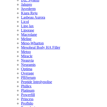
IAL System
Jalupro
Juvederm
Kiara Reju
Lasbeau Aurora
Licol
Lipo lax
Liporase
Macrolane
Meline
Meso-Wharton
Mesoheal Body HA Filler
Metoo
Miracle
Neauvia
Neuramis
Optima
Overage
PBSerum
Peptide Introlypolise
Phillex
Platinum
Powerfill
Princess
Profhilo