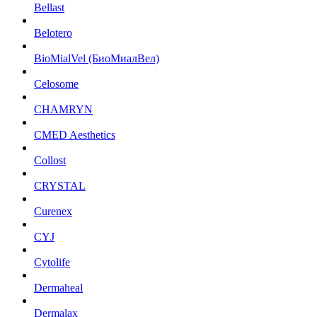
Bellast
Belotero
BioMialVel (БиоМиалВел)
Celosome
CHAMRYN
CMED Aesthetics
Collost
CRYSTAL
Curenex
CYJ
Cytolife
Dermaheal
Dermalax