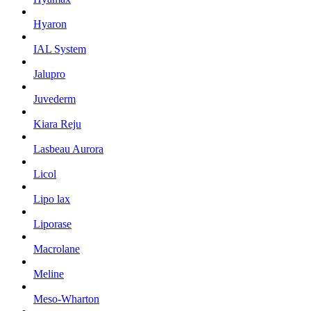
Hyaron
IAL System
Jalupro
Juvederm
Kiara Reju
Lasbeau Aurora
Licol
Lipo lax
Liporase
Macrolane
Meline
Meso-Wharton