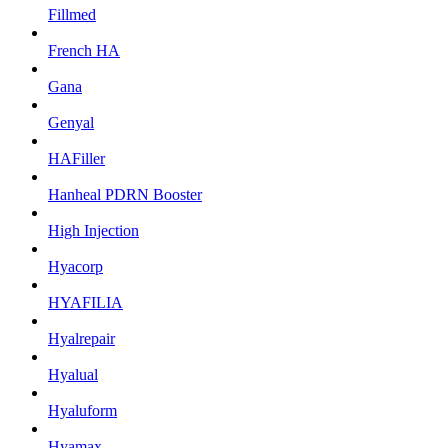
Fillmed
French HA
Gana
Genyal
HAFiller
Hanheal PDRN Booster
High Injection
Hyacorp
HYAFILIA
Hyalrepair
Hyalual
Hyaluform
Hyamax