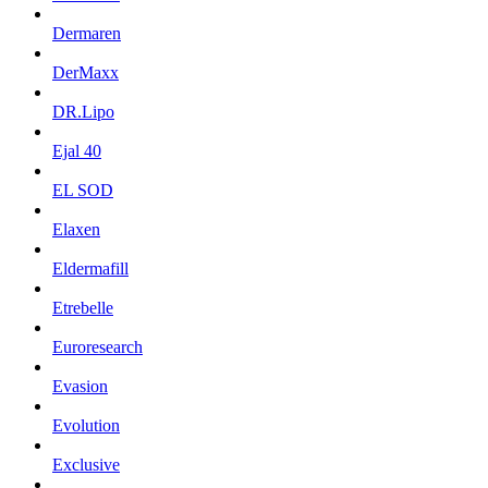
Dermaren
DerMaxx
DR.Lipo
Ejal 40
EL SOD
Elaxen
Eldermafill
Etrebelle
Euroresearch
Evasion
Evolution
Exclusive