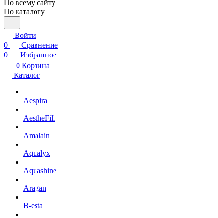
По всему сайту
По каталогу
Войти
0
Сравнение
0
Избранное
0
Корзина
Каталог
Aespira
AestheFill
Amalain
Aqualyx
Aquashine
Aragan
B-esta